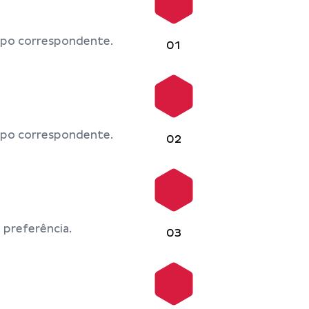
mpo correspondente.
01
mpo correspondente.
02
 preferência.
03