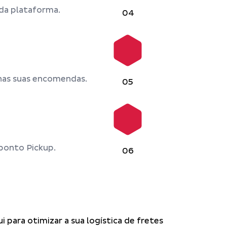
da plataforma.
04
nas suas encomendas.
05
ponto Pickup.
06
i para otimizar a sua logística de fretes