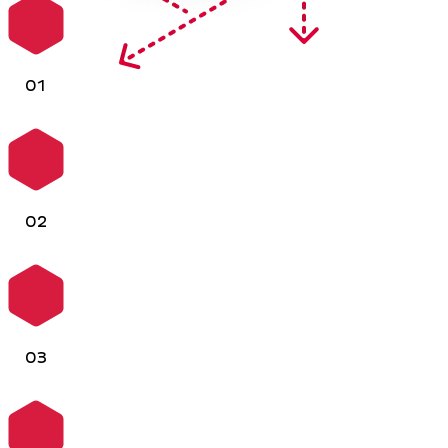
01
02
03