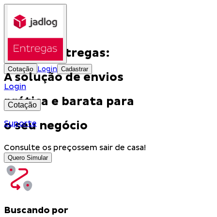
Jadlog Entregas:
Cotação
Login
Cadastrar
A solução de envios
Login
prática e barata para
Cotação
o seu negócio
Suporte
Consulte os preços
sem sair de casa!
Quero Simular
Buscando por