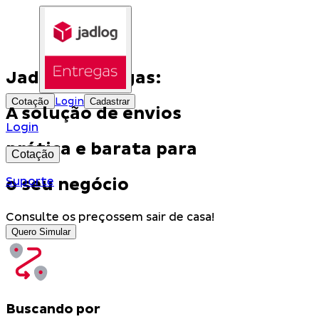
Jadlog Entregas:
Cotação
Login
Cadastrar
A solução de envios
Login
prática e barata para
Cotação
o seu negócio
Suporte
Consulte os preços
sem sair de casa!
Quero Simular
Buscando por